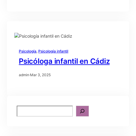
Psicología
, 
Psicología infantil
Psicóloga infantil en Cádiz
admin
·
Mar 3, 2025
S
e
a
r
c