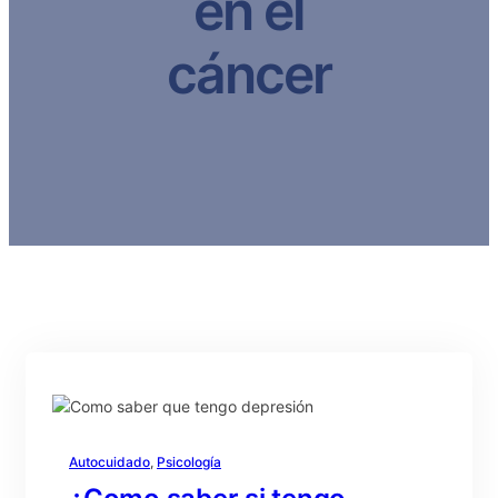
en el
cáncer
Autocuidado
, 
Psicología