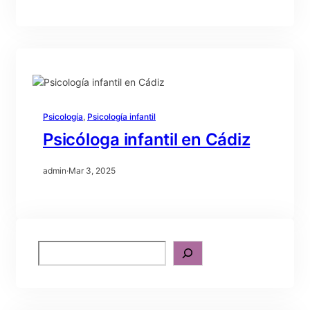
Psicología
, 
Psicología infantil
Psicóloga infantil en Cádiz
admin
·
Mar 3, 2025
S
e
a
r
c