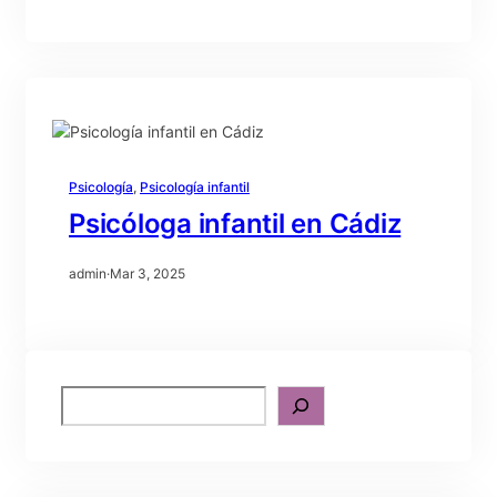
Psicología
, 
Psicología infantil
Psicóloga infantil en Cádiz
admin
·
Mar 3, 2025
S
e
a
r
c