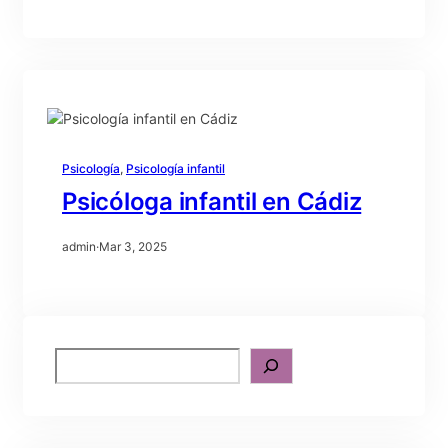
Psicología
, 
Psicología infantil
Psicóloga infantil en Cádiz
admin
·
Mar 3, 2025
S
e
a
r
c